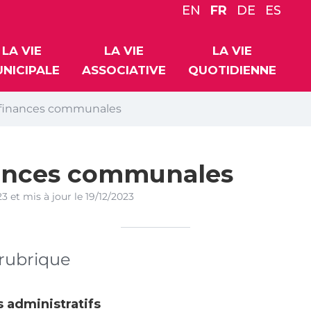
EN
FR
DE
ES
LA VIE
LA VIE
LA VIE
NICIPALE
ASSOCIATIVE
QUOTIDIENNE
 finances communales
nances communales
23
et mis à jour le
19/12/2023
rubrique
 administratifs