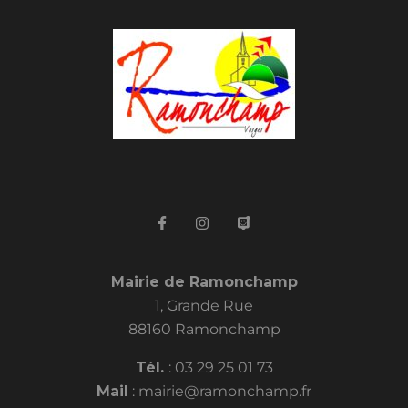
Mairie de Ramonchamp
1, Grande Rue
88160 Ramonchamp
Tél.
:
03 29 25 01 73
Mail
:
mairie@ramonchamp.fr