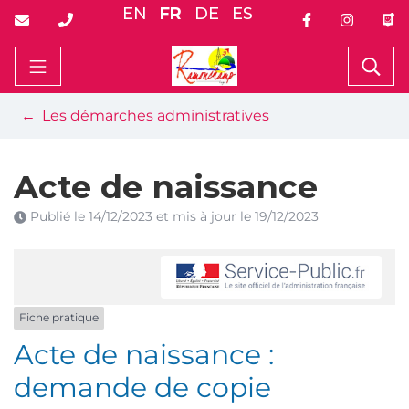
Gestion des traceurs
Aller
EN
FR
DE
ES
au
contenu
Ramonchamp
Rec
Les démarches administratives
Acte de naissance
Publié le
14/12/2023
et mis à jour le
19/12/2023
Fiche pratique
Acte de naissance :
demande de copie