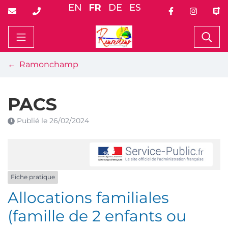
Gestion des traceurs
Aller
EN
FR
DE
ES
au
contenu
Ramonchamp
Rec
Ramonchamp
PACS
Publié le
26/02/2024
Fiche pratique
Allocations familiales
(famille de 2 enfants ou