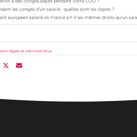
 droit à des congés payés pendant votre CDD ?
ndant les congés d’un salarié : quelles sont les règles ?
ant européen salarié en France a-t-il les mêmes droits qu’un salar
ation légale et administrative