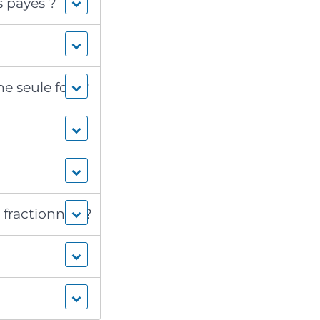
 payés ?
 seule fois ?
 fractionnée ?