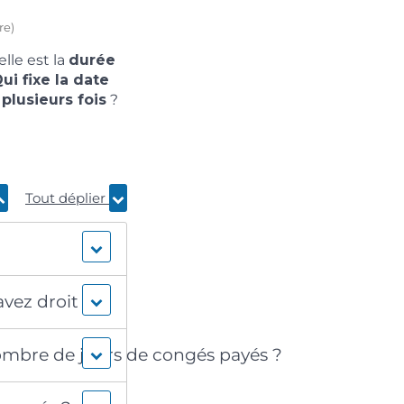
re)
lle est la
durée
ui fixe la date
 plusieurs fois
?
Tout déplier
vez droit ?
nombre de jours de congés payés ?