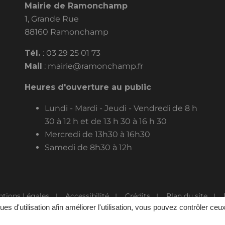
Mairie de Ramonchamp
1, Grande Rue
88160 Ramonchamp
Tél.
:
03 29 25 01 73
Mail
:
mairie@ramonchamp.fr
Heures d'ouverture au public
Lundi - Mardi - Jeudi - Vendredi de 8 h
30 à 12 h et de 13 h 30 à 16 h 30
Mercredi de 13h30 à 16h30
Samedi de 8h30 à 12h
tions Légales
Accessibilité
Crédits
Plan du site
ques d'utilisation afin améliorer l'utilisation, vous pouvez contrôler ceu