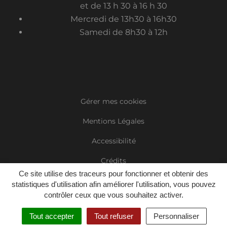
et de 13 h 30 à 16 h 30
Mercredi de 13h30 à 16h30
Samedi de 8h30 à 12h
Gérer mes cookies
Mentions Légales
Accessibilité
Crédits
Ce site utilise des traceurs pour fonctionner et obtenir des
Plan du site
statistiques d'utilisation afin améliorer l'utilisation, vous pouvez
contrôler ceux que vous souhaitez activer.
Politique de confidentialité
Tout accepter
Tout refuser
Personnaliser