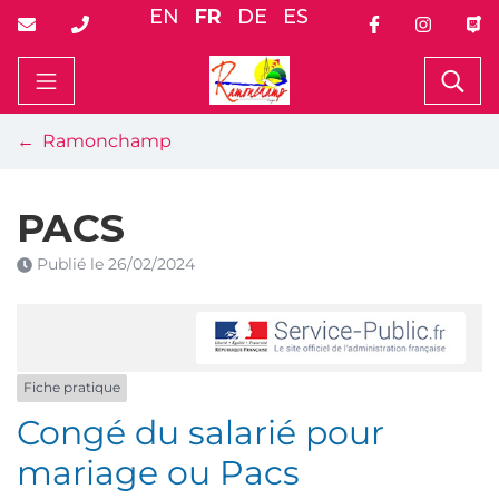
Gestion des traceurs
Aller
EN
FR
DE
ES
au
contenu
Ramonchamp
Rec
Ramonchamp
PACS
Publié le
26/02/2024
Fiche pratique
Congé du salarié pour
mariage ou Pacs